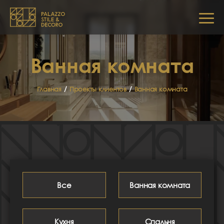
Ванная комната
Главная
/
Проекты клиентов
/
Ванная комната
Все
Ванная комната
Кухня
Спальня